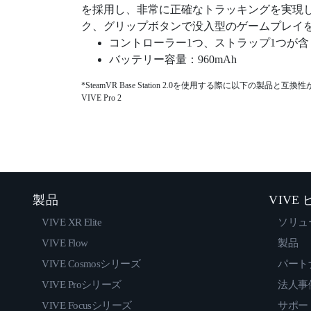
を採用し、非常に正確なトラッキングを実現
ク、グリップボタンで没入型のゲームプレイ
コントローラー1つ、ストラップ1つが
バッテリー容量：960mAh
*SteamVR Base Station 2.0を使用する際に以下の製品と互換
VIVE Pro 2
製品
VIVE
VIVE XR Elite
ソリュ
VIVE Flow
製品
VIVE Cosmosシリーズ
パート
VIVE Proシリーズ
法人事
VIVE Focusシリーズ
サポー