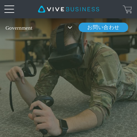
VIVE
お問い合わせ
Government
XR
ソ
リ
ュ
ー
シ
ョ