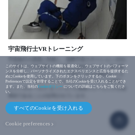
宇宙飛行士VRトレーニング
宇宙旅行の課題に対処し、国際宇宙ステーション (ISS)
このサイトは、ウェブサイトの機能を最適化し、ウェブサイトのパフォーマ
に滞在中の宇宙飛行士の健康を確保するため、微小重
ンスを分析し、パーソナライズされたエクスペリエンスと広告を提供するた
力下でのシミュレーションを実行できる先駆的なスタ
めにCookieを使用しています。下のボタンをクリックするか、Cookie
ンドアロン VR デバイスである VIVE Focus 3 を使用し
Preferencesで設定を管理することで、当社のCookieを受け入れることができ
ます。また、当社の
Cookieポリシー
についての詳細はこちらをご覧くださ
たメンタル ヘルス セッションと身体トレーニングが効
い。
果的であることが証明されています。
すべてのCookieを受け入れる
Cookie preferences