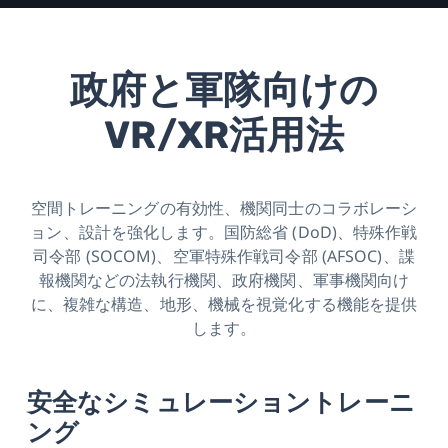
ビ
ス
政府と軍隊向けの
の
VR/XR活用法
向
上
空間トレーニングの有効性、機関同士のコラボレーシ
を
ョン、設計を強化します。国防総省 (DoD)、特殊作戦
司令部 (SOCOM)、空軍特殊作戦司令部 (AFSOC)、諜
実
報機関などの法執行機関、政府機関、軍事機関向け
に、複雑な構造、地形、機械を視覚化する機能を提供
現
します。
|
安全なシミュレーショントレーニ
VIVE
ング