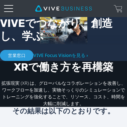
VIVEでつながり、創造
VIVE
し、学ぶ
Business
日
VIVE Focus Visionを見る ›
営業窓口
本
XRで働き方を再構築
-
拡張現実 (XR) は、グローバルなコラボレーションを改善し、
XR
ワークフローを加速し、実物そっくりのシミュレーションで
トレーニングを強化することで、リソース、コスト、時間を
エ
大幅に削減します。
その結果は以下のとおりです。
コ