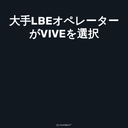
ン
ト
大手LBEオペレーター
（LBE）
がVIVEを選択
|
VIVE
Business
日
本