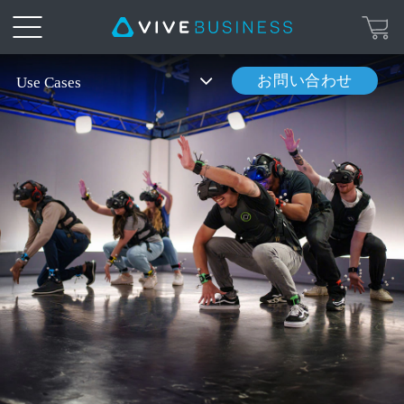
ロ
お問い合わせ
Use Cases
ケ
ー
シ
ョ
ン
ベ
ー