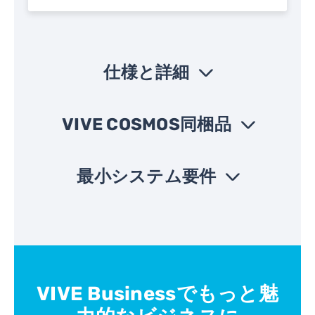
仕様と詳細
›
VIVE Cosmosヘッドマウントディスプレイ仕様
VIVE COSMOS同梱品
›
主
1. 3D空間オーディオによるかつてない “リア
な
ル感”
特
2. さらに高い解像度、使いやすいヘッドセッ
最小システム要件
長:
トとケーブル設計、人間工学に沿った改善に
›
より、今までよりも快適に、VR空間に没入で
きます。
3. シャペロン技術
プロ
Intel® Core™ i5-4590/AMD FX™ 8350 の同
セッ
等品以上
サ:
ス
デュアル3.4インチ（対角線）
ク
リ
GPU:
NVIDIA® GeForce® GTX 970 4GB/AMD
VIVE Businessでもっと魅
ー
Radeon™ R9 290 4GB の同等品またはそれ
ン:
以上
コント
VIVE Cosmosヘッ
コント