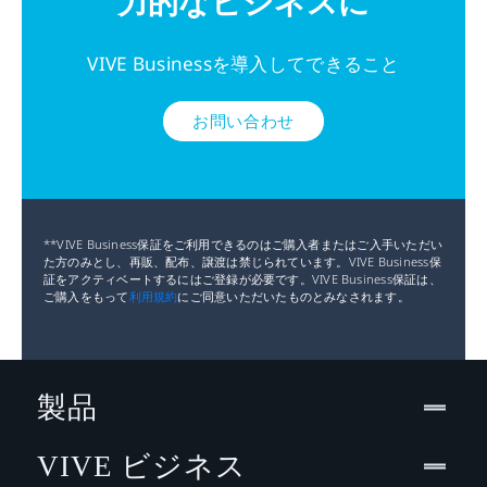
力的なビジネスに
**VR 対応グラフィックスカードのリス ト
ローラ
ドセット
ローラ
については、AMD または NVIDIA の VR 対
解
片目あたり1440 x 1700ピクセル（合計2880
(左)
(右)
応ウェブサイトを参照してくだ さい。
一
像
x 1700ピクセル)
VIVE Businessを導入してできること
覧を確認する ›
度:
お問い合わせ
メモ
4 GB RAM 以上
リ
90 Hz
リ:
フ
レ
ッ
ビデ
DisplayPort 1.2 またはそれ以降
シ
オ出
ュ
力:
**VIVE Business保証をご利用できるのはご購入者またはご入手いただい
レ
た方のみとし、再販、配布、譲渡は禁じられています。VIVE Business保
証をアクティベートするにはご登録が必要です。VIVE Business保証は、
ー
USB
1x USB 3.0 またはそれ以降
ご購入をもって
利用規約
にご同意いただいたものとみなされます。
ト:
ポー
ト:
DisplayPort
Headset ケー
USB3.0 ケー
視
最大110度
ケーブル
ブル
ブル
野
オペ
Windows® 10
角:
製品
レー
ティ
オ
ステレオ ヘッドフォン
ング
VIVE ビジネス
ー
シス