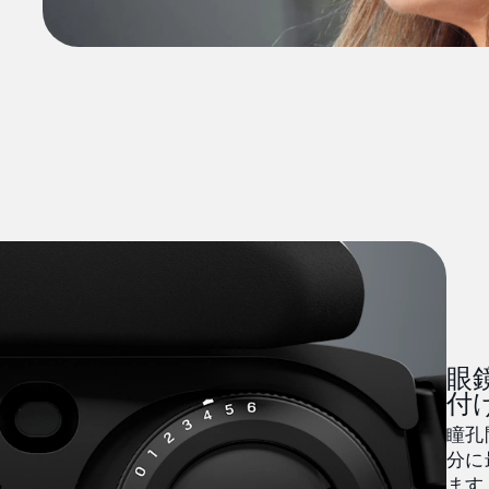
眼
付
瞳孔
分に
ます