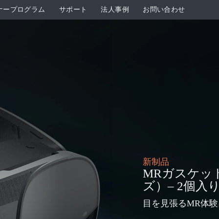
ナープログラム
サポート
法人事例
お問い合わせ
新制品
MRガスケッ
ズ）– 2個入
目を見張るMR体験