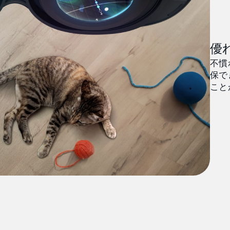
優
不慣
保で
こと