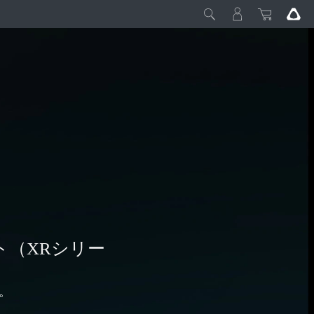
ト（XRシリー
り
。