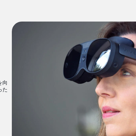
を向
った