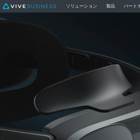
ソリューション
製品
パート
MR
ガ
ス
ケ
ッ
ト
（XR
シ
リ
ー
ズ）
-
目
を
見
張
る
MR
体
験
|