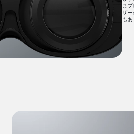
まプ
ザー
もあ