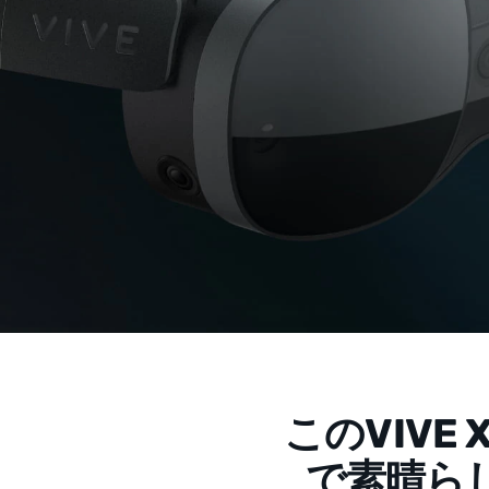
VIVE
Business
日
本
このVIVE
で素晴ら