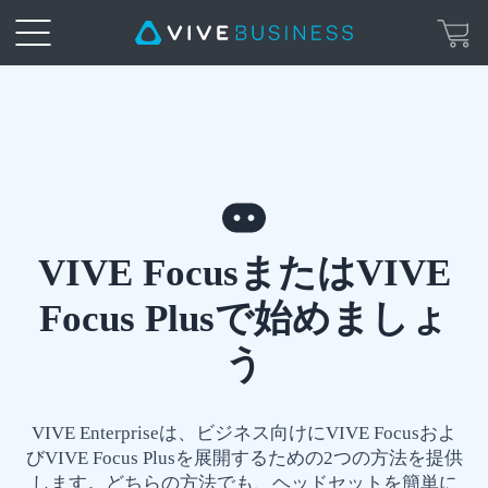
オ
ー
ル
VIVE
イ
Focus
VIVE FocusまたはVIVE
ン
Focus Plusで始めましょ
ま
ワ
う
た
ン
は
VIVE Enterpriseは、ビジネス向けにVIVE Focusおよ
ヘ
びVIVE Focus Plusを展開するための2つの方法を提供
VIVE
します。どちらの方法でも、ヘッドセットを簡単に