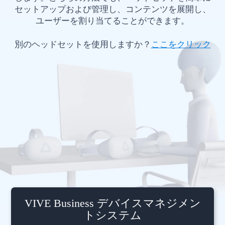
ッ
セットアップおよび管理し、コンテンツを展開し、
Focus
ユーザーを割り当てることができます。
ド
Plus
別のヘッドセットを使用しますか？
ここをクリック
セ
で
ッ
始
ト
め
の
ま
設
し
定
ょ
|
VIVE Business デバイスマネジメン
う
トシステム