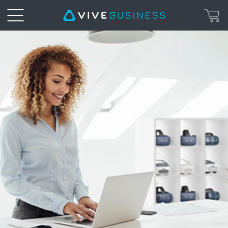
今
VIVE
こ
デ
そ
バ
VR
イ
を
ス
ビ
管
ジ
理
ネ
シ