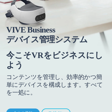
ス
ス
に
テ
し
ム
VIVE Business
デバイス管理システム
よ
|
う
VIVE
今こそVRをビジネスにし
Business
よう
日
コンテンツを管理し、効率的かつ簡
単にデバイスを構成します。すべて
本
を一処に。