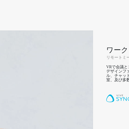
ワーク
リモートミー
VRで会議
デザインフ
ル、チャッ
室、及び多