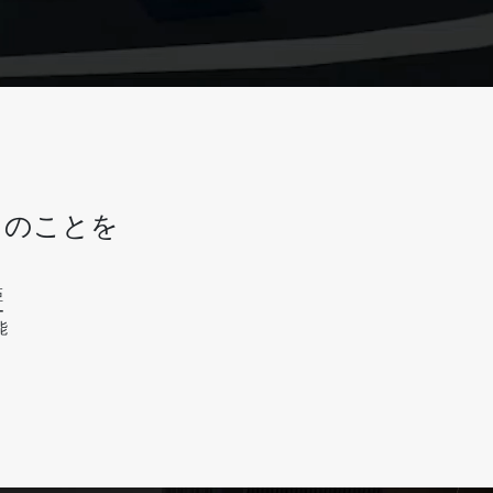
くのことを
距
ー
能