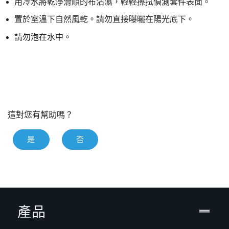
用冷水將乾淨滑順的布沾濕，輕輕擦拭偵測套件表面。
置於室溫下自然風乾。請勿直接曝曬在陽光底下。
請勿泡在水中。
這對您有幫助嗎？
是
否
產品