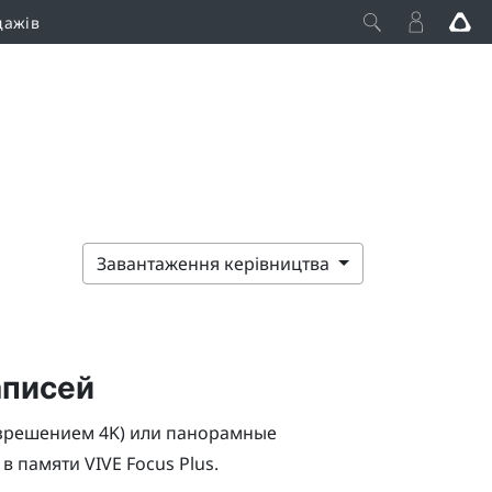
дажів
Завантаження керівництва
аписей
азрешением 4K) или панорамные
 в памяти
VIVE Focus
Plus
.