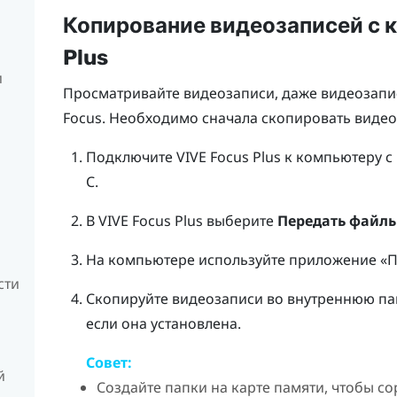
Копирование видеозаписей с 
Plus
и
Просматривайте видеозаписи, даже видеозапис
Focus
. Необходимо сначала скопировать виде
Подключите
VIVE Focus
Plus
к компьютеру с
C
.
В
VIVE Focus
Plus
выберите
Передать файл
На компьютере используйте приложение «П
сти
Скопируйте видеозаписи во внутреннюю п
если она установлена.
Совет:
й
Создайте папки на карте памяти, чтобы с