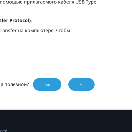
 помощью прилагаемого кабеля
USB Type
fer Protocol)
.
Transfer на компьютере, чтобы
ия полезной?
Так
Ні
ості