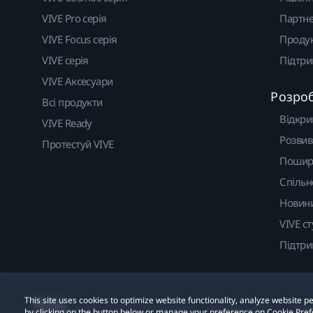
VIVE Pro серія
Партне
VIVE Focus серія
Проду
VIVE серія
Підтр
VIVE Аксесуари
Розро
Всі продукти
Відкри
VIVE Ready
Розвив
Протестуй VIVE
Пошир
Спільн
Новин
VIVE ст
Підтр
This site uses cookies to optimize website functionality, analyze website
© 2011-2026 HTC Corporation
Правові умови
Cook
by clicking on the button below or manage your preference on Cookie Pref