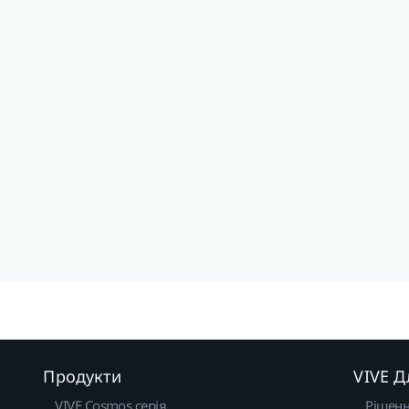
Продукти
VIVE Д
VIVE Cosmos серія
Рішен