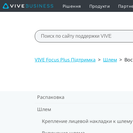
Рішення
Продукти
Партн
VIVE Focus Plus Підтримка
>
Шлем
>
Вос
Распаковка
Шлем
Крепление лицевой накладки к шлему
Включение шлема