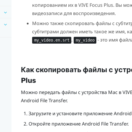
копированием их в
VIVE Focus
Plus
. Вы мо
видеозаписи для воспроизведения.
Можно также скопировать файлы с субтитр
субтитрами должен иметь такое же имя, к
.
- это имя файл
my_video.en.srt
my_video
Как скопировать файлы с уст
Plus
Можно передать файлы с устройства
Mac
в
VIV
Android File Transfer.
Загрузите и установите приложение Android 
Откройте приложение Android File Transfer.