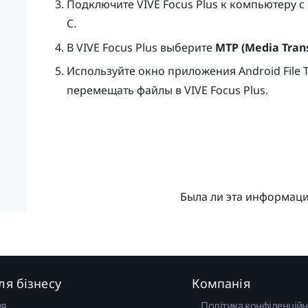
Подключите
VIVE Focus
Plus
к компьютеру с
C
.
В
VIVE Focus
Plus
выберите
MTP (Media Trans
Используйте окно приложения Android File 
перемещать файлы в
VIVE Focus
Plus
.
Была ли эта информац
ля бізнесу
Компанія
ня
Політика конфіденційн