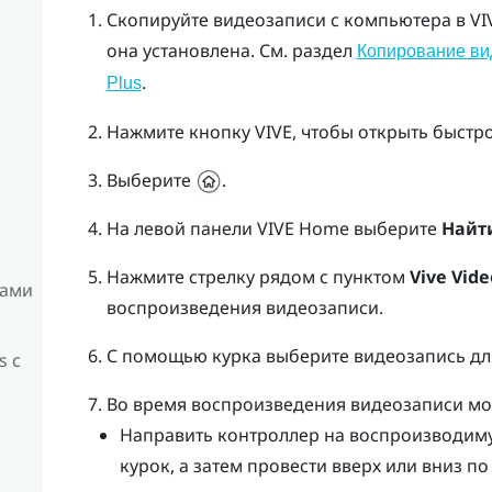
Скопируйте видеозаписи с компьютера в
VI
она установлена. См. раздел
Копирование ви
.
Plus
Нажмите кнопку
VIVE
, чтобы открыть быстр
Выберите
.
На левой панели
VIVE
Home выберите
Найт
Нажмите стрелку рядом с пунктом
Vive Vide
рами
воспроизведения видеозаписи.
С помощью
курка
выберите видеозапись дл
s c
Во время воспроизведения видеозаписи мо
Направить контроллер на воспроизводиму
курок
, а затем провести вверх или вниз п