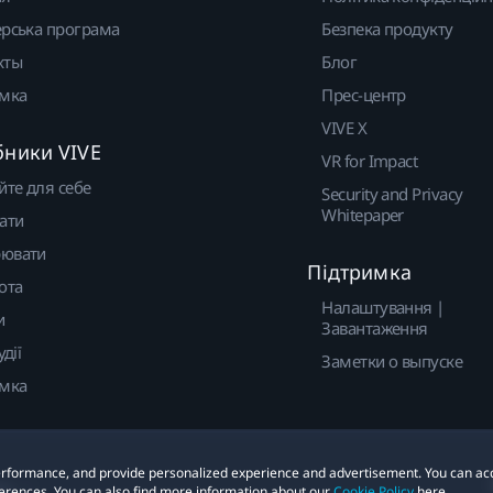
рська програма
Безпека продукту
кты
Блог
имка
Прес-центр
VIVE X
бники VIVE
VR for Impact
йте для себе
Security and Privacy
Whitepaper
ати
ювати
Підтримка
ота
Налаштування |
и
Завантаження
удії
Заметки о выпуске
имка
 performance, and provide personalized experience and advertisement. You can ac
ies
erences. You can also find more information about our
Cookie Policy
here.