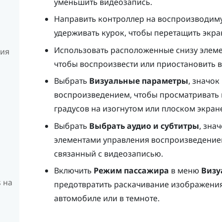
уменьшить видеозапись.
Направить контроллер на воспроизводиму
удерживать
курок
, чтобы перетащить экр
Использовать расположенные снизу элем
ния
чтобы воспроизвести или приостановить 
Выбрать
Визуальные параметры
, значок
воспроизведением, чтобы просматривать 
градусов на изогнутом или плоском экране 
Выбрать
Выбрать аудио и субтитры
, зна
элементами управления воспроизведением
связанный с видеозаписью.
Включить
Режим пассажира
в меню
Визу
 на
предотвратить раскачивание изображения
автомобиле или в темноте.