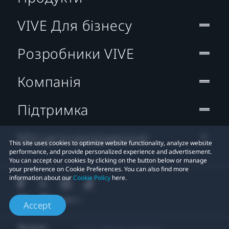
VIVE Для бізнесу
Розробники VIVE
Компанія
Підтримка
Місцезнаходження:
This site uses cookies to optimize website functionality, analyze website
performance, and provide personalized experience and advertisement.
You can accept our cookies by clicking on the button below or manage
your preference on Cookie Preferences. You can also find more
information about our
Cookie Policy
here.
Accept
© 2011-2026 HTC Corporation