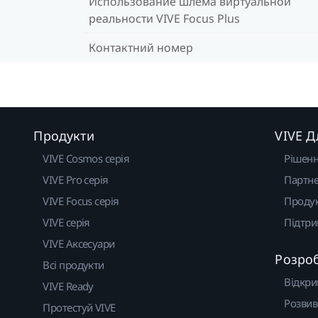
Использование шлема виртуальной
реальности VIVE Focus Plus
Контактний номер
Продукти
VIVE Д
VIVE Cosmos серія
Рішен
VIVE Pro серія
Партне
VIVE Focus серія
Проду
VIVE серія
Підтр
VIVE Аксесуари
Розро
Всі продукти
Відкри
VIVE Ready
Розвив
Протестуй VIVE