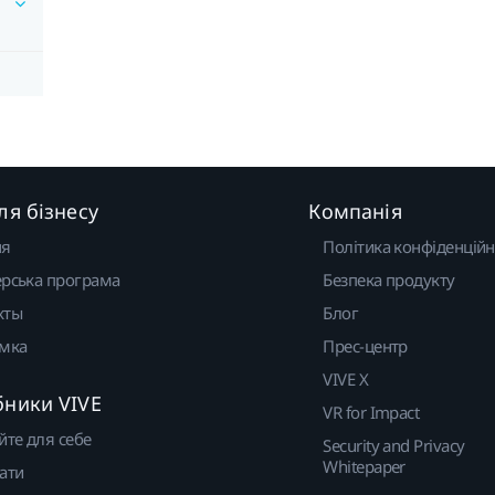
ля бізнесу
Компанія
ня
Політика конфіденційн
рська програма
Безпека продукту
кты
Блог
имка
Прес-центр
VIVE X
бники VIVE
VR for Impact
йте для себе
Security and Privacy
Whitepaper
ати