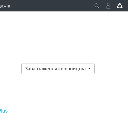
дажів
Завантаження керівництва
lus