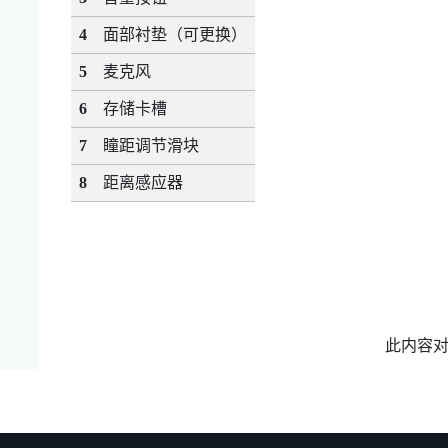
4
面部衬垫（可更换）
5
麦克风
6
存储卡槽
7
瞳距调节滑块
8
距离感应器
此内容