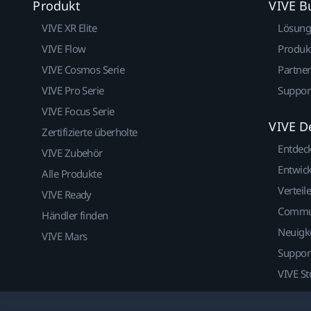
Produkt
VIVE B
VIVE XR Elite
Lösun
VIVE Flow
Produk
VIVE Cosmos Serie
Partne
VIVE Pro Serie
Suppor
VIVE Focus Serie
VIVE D
Zertifizierte überholte
Entdec
VIVE Zubehör
Entwick
Alle Produkte
Verteile
VIVE Ready
Commu
Händler finden
Neuigk
VIVE Mars
Suppor
VIVE St