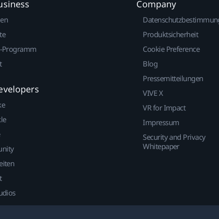
usiness
Company
gen
Datenschutzbestimmun
te
Produktsicherheit
r-Programm
Cookie Preference
t
Blog
Pressemitteilungen
evelopers
VIVE X
ke
VR for Impact
le
Impressum
Security and Privacy
Whitepaper
nity
eiten
t
udios