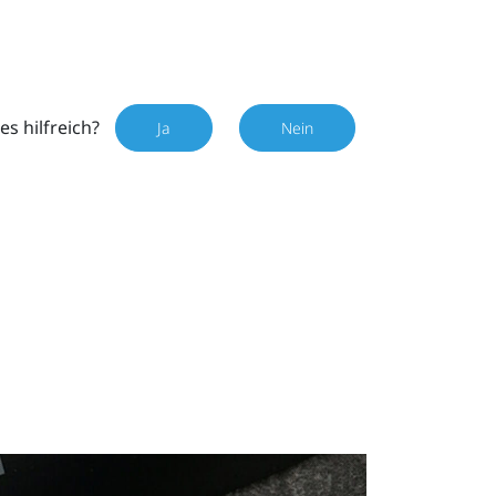
es hilfreich?
Ja
Nein