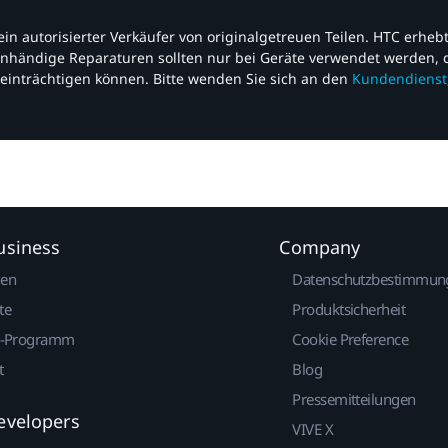
nd ein autorisierter Verkäufer von originalgetreuen Teilen. HTC erhe
nhändige Reparaturen sollten nur bei Geräte verwendet werden, d
einträchtigen können. Bitte wenden Sie sich an den
Kundendienst
usiness
Company
gen
Datenschutzbestimmun
te
Produktsicherheit
r-Programm
Cookie Preference
t
Blog
Pressemitteilungen
evelopers
VIVE X