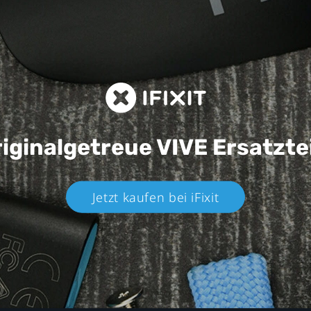
iginalgetreue VIVE
Ersatzte
Jetzt kaufen bei iFixit​