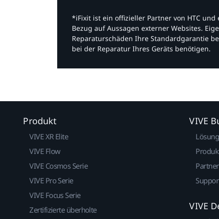
*iFixit ist ein offizieller Partner von HTC u
Bezug auf Aussagen externer Websites. Eige
Reparaturschäden Ihre Standardgarantie be
bei der Reparatur Ihres Geräts benötigen.​
Produkt
VIVE B
VIVE XR Elite
Lösun
VIVE Flow
Produk
VIVE Cosmos Serie
Partne
VIVE Pro Serie
Suppor
VIVE Focus Serie
VIVE D
Zertifizierte überholte