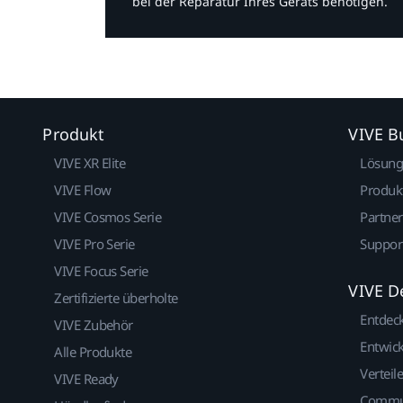
bei der Reparatur Ihres Geräts benötigen.​
Produkt
VIVE B
VIVE XR Elite
Lösun
VIVE Flow
Produk
VIVE Cosmos Serie
Partne
VIVE Pro Serie
Suppor
VIVE Focus Serie
VIVE D
Zertifizierte überholte
Entdec
VIVE Zubehör
Entwick
Alle Produkte
Verteile
VIVE Ready
Commu