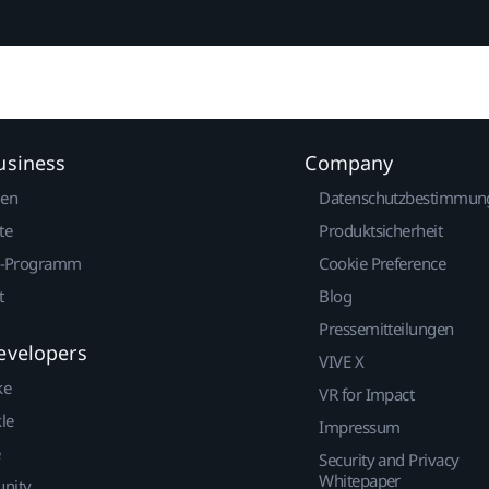
usiness
Company
gen
Datenschutzbestimmun
te
Produktsicherheit
r-Programm
Cookie Preference
t
Blog
Pressemitteilungen
evelopers
VIVE X
ke
VR for Impact
le
Impressum
Security and Privacy
Whitepaper
nity