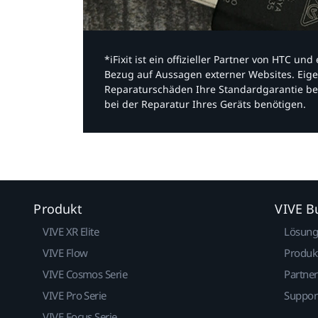
*iFixit ist ein offizieller Partner von HTC u
Bezug auf Aussagen externer Websites. Eige
Reparaturschäden Ihre Standardgarantie be
bei der Reparatur Ihres Geräts benötigen.​
Produkt
VIVE B
VIVE XR Elite
Lösun
VIVE Flow
Produk
VIVE Cosmos Serie
Partne
VIVE Pro Serie
Suppor
VIVE Focus Serie