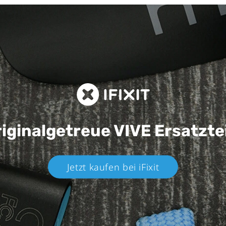
iginalgetreue VIVE
Ersatzte
Jetzt kaufen bei iFixit​