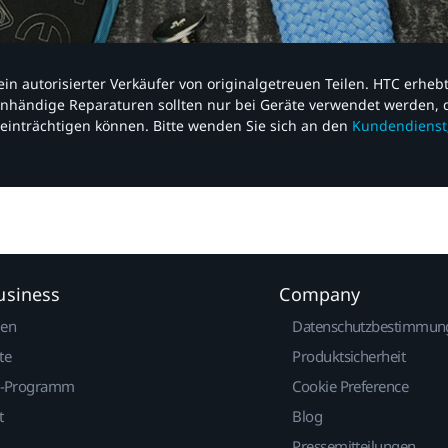
nd ein autorisierter Verkäufer von originalgetreuen Teilen. HTC erhe
nhändige Reparaturen sollten nur bei Geräte verwendet werden, d
einträchtigen können. Bitte wenden Sie sich an den
Kundendienst
usiness
Company
gen
Datenschutzbestimmun
te
Produktsicherheit
r-Programm
Cookie Preference
t
Blog
Pressemitteilungen