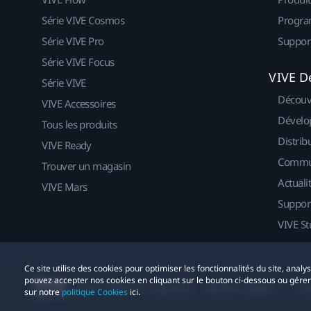
Série VIVE Cosmos
Progra
Série VIVE Pro
Suppor
Série VIVE Focus
VIVE D
Série VIVE
Découv
VIVE Accessoires
Dévelo
Tous les produits
Distrib
VIVE Ready
Commu
Trouver un magasin
Actuali
VIVE Mars
Suppor
VIVE St
Ce site utilise des cookies pour optimiser les fonctionnalités du site, anal
pouvez accepter nos cookies en cliquant sur le bouton ci-dessous ou gére
© 2011-2026 HTC Corporation
Mentions Légales
Co
sur notre
politique Cookies
ici.