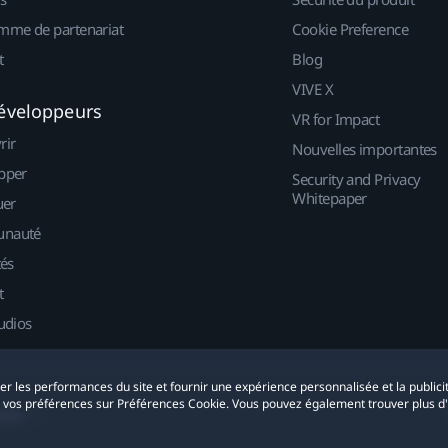
mme de partenariat
Cookie Preference
t
Blog
VIVE X
éveloppeurs
VR for Impact
rir
Nouvelles importantes
pper
Security and Privacy
Whitepaper
uer
nauté
tés
t
udios
yser les performances du site et fournir une expérience personnalisée et la publici
r vos préférences sur Préférences Cookie. Vous pouvez également trouver plus d
okies