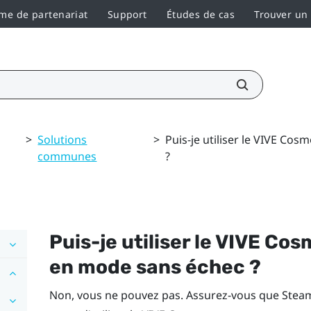
e de partenariat
Support
Études de cas
Trouver un
>
Solutions
>
Puis-je utiliser le VIVE C
communes
?
Puis-je utiliser le
VIVE Cos
en mode sans échec ?
Non, vous ne pouvez pas. Assurez-vous que
Stea