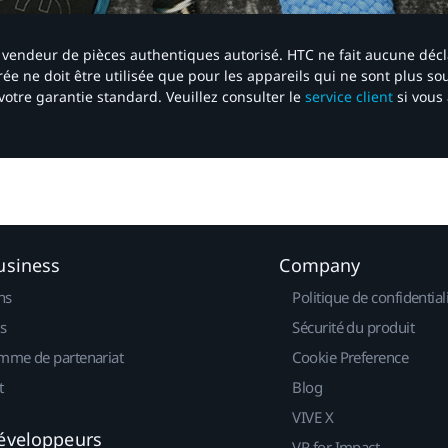
 un vendeur de pièces authentiques autorisé. HTC ne fait aucune déc
ée ne doit être utilisée que pour les appareils qui ne sont plus s
votre garantie standard. Veuillez consulter le
service client
si vous 
usiness
Company
ns
Politique de confidential
s
Sécurité du produit
mme de partenariat
Cookie Preference
t
Blog
VIVE X
éveloppeurs
VR for Impact