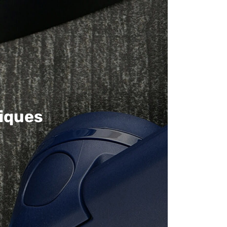
iques​