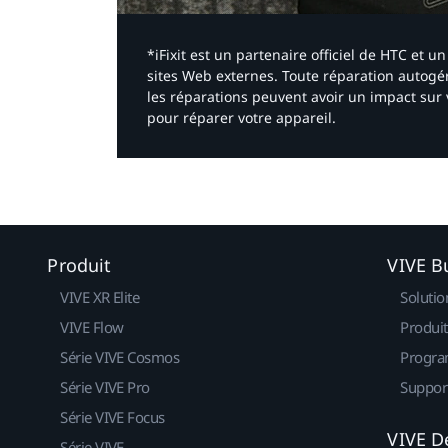
*iFixit est un partenaire officiel de HTC et
sites Web externes. Toute réparation autogér
les réparations peuvent avoir un impact sur 
pour réparer votre appareil.​
Produit
VIVE B
VIVE XR Elite
Solutio
VIVE Flow
Produit
Série VIVE Cosmos
Progra
Série VIVE Pro
Suppor
Série VIVE Focus
VIVE D
Série VIVE