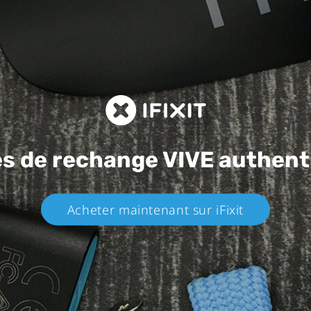
es de rechange
VIVE authent
Acheter maintenant sur iFixit​