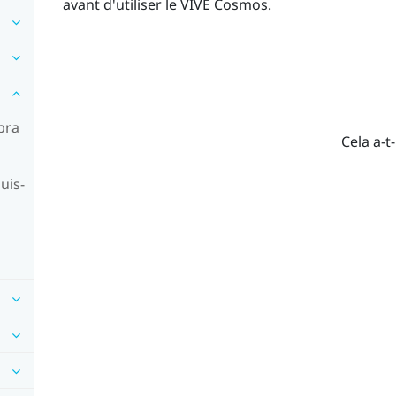
avant d'utiliser le
VIVE Cosmos
.
pra
Cela a-t-
uis-