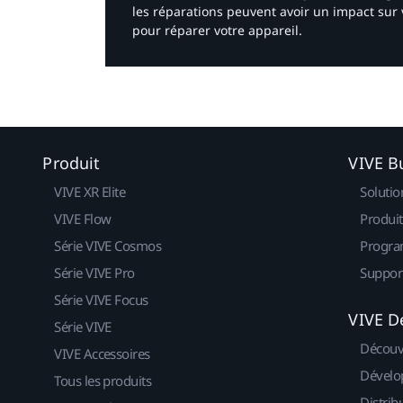
les réparations peuvent avoir un impact sur 
pour réparer votre appareil.​
Produit
VIVE B
VIVE XR Elite
Solutio
VIVE Flow
Produit
Série VIVE Cosmos
Progra
Série VIVE Pro
Suppor
Série VIVE Focus
VIVE D
Série VIVE
Découv
VIVE Accessoires
Dévelo
Tous les produits
Distrib