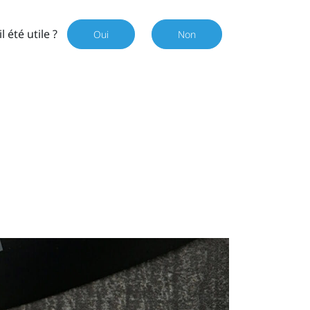
il été utile ?
Oui
Non