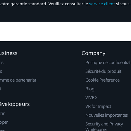
votre garantie standard. Veuillez consulter le
service client
si vous 
usiness
Company
ns
Politique de confidential
s
Sécurité du produit
mme de partenariat
Cookie Preference
t
Blog
VIVE X
éveloppeurs
VR for Impact
rir
Nouvelles importantes
pper
Security and Privacy
Whitepaper
uer