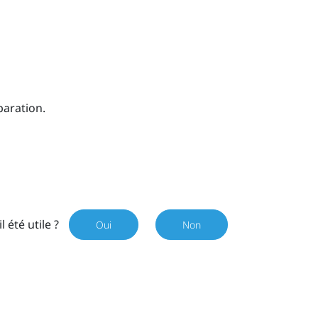
paration.
il été utile ?
Oui
Non