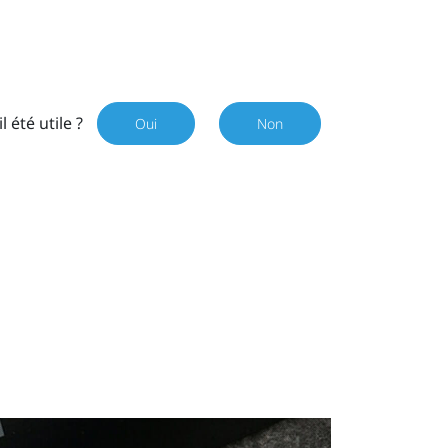
il été utile ?
Oui
Non