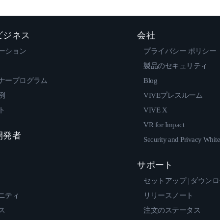
 ビジネス
会社
ーション
プライバシー ポリシー
製品のセキュリティ
ナープログラム
Blog
例
VIVEプレスルーム
ト
VIVE X
VR for Impact
 開発者
Security and Privacy Whit
サポート
セットアップ | ダウン
ニティ
リリースノート
ス
注文のステータス