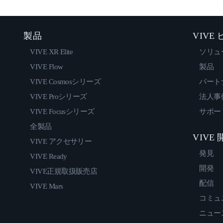
製品
VIVE
VIVE XR Elite
ソリュ
VIVE Flow
製品
VIVE Cosmosシリーズ
パート
VIVE Proシリーズ
法人事
VIVE Focusシリーズ
サポー
全製品
VIVE
VIVE アクセサリー
発見
VIVE Ready
開発
VIVE正規取扱販売店
配信
VIVE Mars
コミュ
ニュー