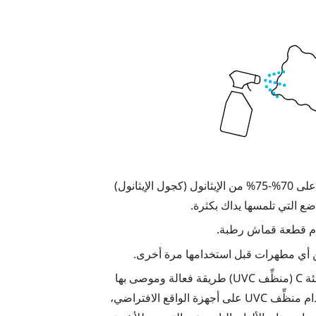
استخدم قطعة قماش مرطَّبة بمحلول كحول مخفف يحتوي على 70%-75% من الإيثانول (كجول الإيثانول)
ع التي تلمسها يداك بكثرة.
ام قطعة قماش رطبة.
من أي مطهرات قبل استخدامها مرة أخرى.
يشكِّل استخدام جهاز تنظيف بالأشعة فوق البنفسجية من الفئة C (منظِّف UVC) طريقة فعالة وموصى بها
لتطهير أجهزة الواقع الافتراضي ووحدات التحكم. قبل استخدام منظِّف UVC على أجهزة الواقع الافتراضي،