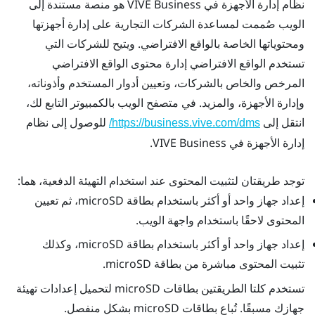
نظام إدارة الأجهزة في VIVE Business
هو منصة مستندة إلى
الويب صُممت لمساعدة الشركات التجارية على إدارة أجهزتها
ومحتوياتها الخاصة بالواقع الافتراضي. ويتيح للشركات التي
تستخدم الواقع الافتراضي إدارة محتوى الواقع الافتراضي
المرخص والخاص بالشركات، وتعيين أدوار المستخدم وأذوناته،
وإدارة الأجهزة، والمزيد. في متصفح الويب بالكمبيوتر التابع لك،
انتقل إلى
للوصول إلى
نظام
https://business.vive.com/dms/
إدارة الأجهزة في VIVE Business
.
توجد طريقتان لتثبيت المحتوى عند استخدام التهيئة الدفعية، هما:
إعداد جهاز واحد أو أكثر باستخدام بطاقة
microSD
، ثم تعيين
المحتوى لاحقًا باستخدام واجهة الويب.
إعداد جهاز واحد أو أكثر باستخدام بطاقة
microSD
، وكذلك
تثبيت المحتوى مباشرة من بطاقة
microSD
.
تستخدم كلتا الطريقتين بطاقات
microSD
لتحميل إعدادات تهيئة
جهازك مسبقًا. تُباع بطاقات
microSD
بشكل منفصل.