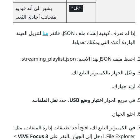
يشير إلى أنه فيديو
"‍LR"‍
متجانب أحادي البُعد.
إذا لم تعرف كيفية إنشاء ملف JSON، فانقر
لتنزيل العينة
هنا
الواردة أعلاه التي يمكنك تعديلها.
احفظ ملف JSON بهذا الاسم:
streaming_playlist.json
.
وصِّل الجهاز بالكمبيوتر التابع لك.
ارتِد جهازك.
في مربع الحوار
اختيار وضع USB
، حدد
نقل الملفات
.
اخلع الجهاز.
في الكمبيوتر التابع لك، افتح أحد تطبيقات إدارة الملفات، مثل:
File Explorer
. ادخل إلى الجهاز بالنقر على
VIVE Focus 3
>