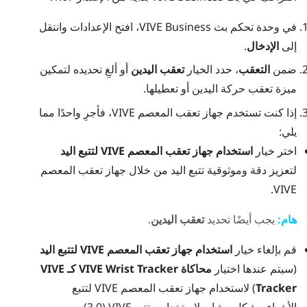
في وحدة تحكم
بث VIVE Business
، افتح الإعدادات وانتقل
إلى
الإدخال
.
ضمن
التعقب
، حدد الخيار
تعقب اليدين
أو ألغِ تحديده لتمكين
ميزة تعقب حركة اليدين أو تعطيلها.
إذا كنت تستخدم
جهاز تعقب المعصم VIVE
، فأجرِ واحدًا مما
يلي:
اختر خيار
استخدام
جهاز تعقب المعصم VIVE
لتتبع اليد
لتعزيز دقة وموثوقية تتبع اليد من خلال
جهاز تعقب المعصم
.
VIVE
هام:
يجب أيضًا تحديد
تعقب اليدين
.
قم بإلغاء خيار
استخدام
جهاز تعقب المعصم VIVE
لتتبع اليد
(سيتم عندها اختيار
محاكاة VIVE Wrist Tracker كـ VIVE
Tracker
) لاستخدام
جهاز تعقب المعصم VIVE
لتتبع
الأشياء، بشكل مشابه لاستخدام
متتبع VIVE ‏(3.0)
.