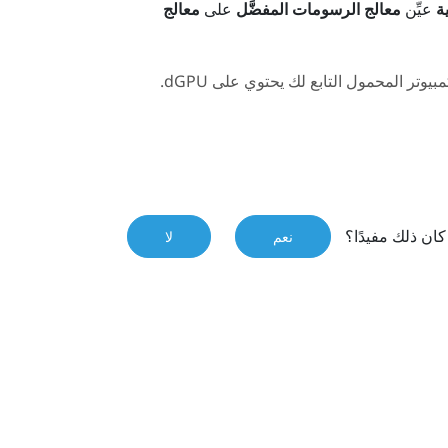
ة
عيِّن
معالج الرسومات المفضَّل
على
معالج
بيوتر المحمول التابع لك يحتوي على dGPU.
ان ذلك مفيدًا؟
نعم
لا