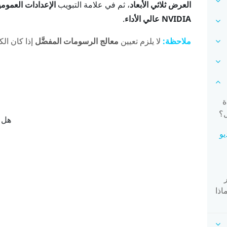
العرض ثلاثي الأبعاد
، ثم في علامة التبويب
الإعدادات العمومي
NVIDIA عالي الأداء
.
ملاحظة:
لا يلزم تعيين
معالج الرسومات المفضَّل
إذا كان الكم
ة
هل ك
يو
 بث VIVE Business." ماذا