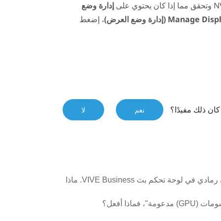
N
وتحقق مما إذا كان يحتوي على
إدارة وضع
Mana (إدارة وضع العرض)
، إضغط
ان ذلك مفيدًا؟
نعم
لا
لا يكتشف الكمبيوتر التابع لي الجهاز ويظهر رمز USB بلون رمادي في لوحة تحكم بث VIVE Business. ماذا
ماذا أفعل؟