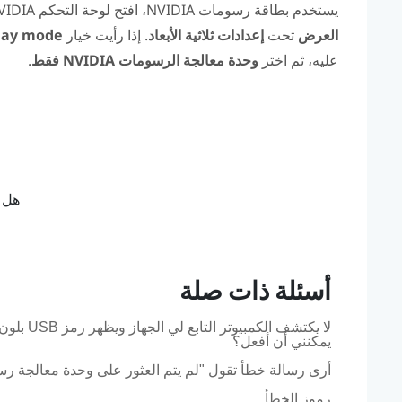
يستخدم بطاقة رسومات
NVIDIA
، افتح لوحة التحكم
VIDIA
العرض
تحت
إعدادات ثلاثية الأبعاد
. إذا رأيت خيار
ge Display mode
عليه، ثم اختر
وحدة معالجة الرسومات NVIDIA فقط
.
هل ك
أسئلة ذات صلة
يمكنني أن أفعل؟
أرى رسالة خطأ تقول "لم يتم العثور على وحدة معالجة رسومات (GPU) مدعومة"، ف
رموز الخطأ