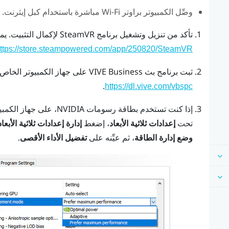
وصِّل الكمبيوتر براوتر Wi-Fi مباشرة باستخدام كبل إيثرنت.
تأكد من تنزيل وتشغيل برنامج
SteamVR
لإكمال التثبيت.
يمك
ttps://store.steampowered.com/app/250820/SteamVR/
ثبت برنامج
بث VIVE Business
على جهاز الكمبيوتر الخاص 
.
https://dl.vive.com/vbspc
إذا كنت تستخدم بطاقة رسومات
NVIDIA
، على جهاز الكمبي
تحت
إعدادات ثلاثية الأبعاد
، إضغط
إدارة إعدادات ثلاثية الأبعاد
وضع إدارة الطاقة
، ثم عيِّنه على
تفضيل الأداء الأقصى
.