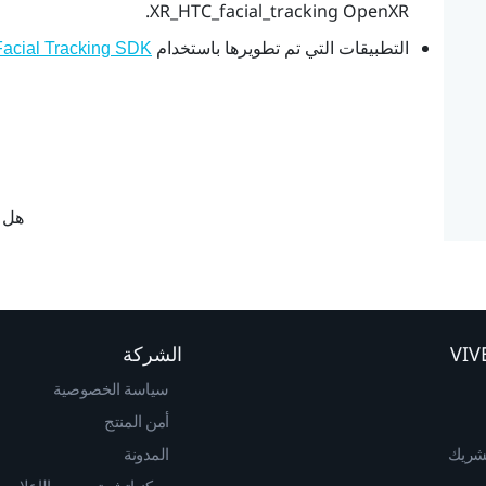
.
XR_HTC_facial_tracking
OpenXR
التطبيقات التي تم تطويرها باستخدام
acial Tracking SDK
هل ك
الشركة
سياسة الخصوصية
أمن المنتج
لشريك
المدونة