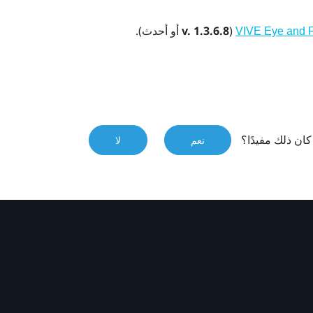
(
v. 1.3.6.8
أو أحدث).
VIVE Eye and F
ان ذلك مفيدًا؟
نعم
لا