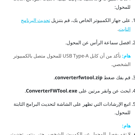
للمحول:
على جهاز الكمبيوتر الخاص بك، قم بتنزيل
تحديث البرنامج
.
الثابت
افصل سماعة الرأس عن المحول.
هام:
تأكد من أن كابل USB Type-A للمحول متصل بالكمبيوتر
الشخصي.
قم بفك ضغط
converterfwtool.zip
.
ابحث عن وانقر مرتين على
ConverterFWTool.exe
.
اتبع الإرشادات التي تظهر على الشاشة لتحديث البرامج الثابتة
للمحول.
هام:
لا تقم بفصل المحول عن الكمبيوتر الشخصي حتى ينتهي تحديث