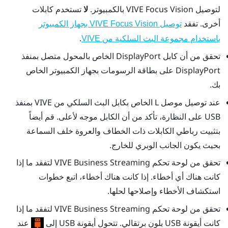
لتوصيل
VIVE Focus Vision
بالكمبيوتر.
لا
تستخدم كابلات
أخرى. تفقد
توصيل VIVE Focus Vision بجهاز الكمبيوتر
.
باستخدام مجموعة البث السلكية من VIVE
تحقق من أن كابل
DisplayPort
الخاص بالمحول متصل بمنفذ
DisplayPort
على بطاقة الرسومات بجهاز الكمبيوتر الخاص
بك.
عند توصيل موصل L الخاص بكابل البث السلكي من VIVE بمنفذ
USB على النظارة، تأكد من أن الكابل موجه لأعلى. قم أيضاً
بتثبيت رباطي الكابلات ذات الخطاف والعروة خلف السماعة
بحيث يكون الجانب الوبري للخارج.
تحقق من
لوحة تحكم VIVE Business Streaming
لتفقد ما إذا
كانت هناك أي أخطاء. إذا كانت هناك أخطاء، اتبع خطوات
استكشاف الأخطاء وإصلاحها لحلها.
تحقق من
لوحة تحكم VIVE Business Streaming
لتفقد ما إذا
كانت أيقونة USB بلون برتقالي. تتحول أيقونة USB إلى
عند