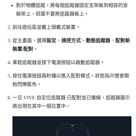
對於物體追蹤，將每個追蹤器固定支架裝到相容的安
裝架上，但還不要將追蹤器裝上。
前往遊玩區並戴上頭戴式裝置。
從主畫面，選擇
設定
>
操控方式
>
動態追蹤器
>
配對新
裝置/配對
。
拿起追蹤器並按下
電源
按鈕以啟動追蹤器。
按住
電源
按鈕兩秒鐘以進入配對模式。狀態指示燈會開
始閃爍藍色。
一旦
VIVE 自定位追蹤器
已配對並已連線，追蹤器圖示
將出現在其中一個位置中。