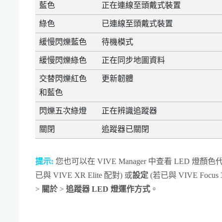
藍色
正在連線至頭戴式裝置
綠色
已連線至頭戴式裝置
緩慢閃爍藍色
待機模式
緩慢閃爍綠色
正在同步地圖資料
交替閃爍紅色
更新韌體
和藍色
閃爍五次綠燈
正在辨識追蹤器
關閉
追蹤器已關閉
提示:
您也可以在
VIVE Manager
中查看 LED 燈顏色
已與
VIVE XR Elite
配對) 或
設定
(若已與
VIVE Focus 
>
關於
>
追蹤器 LED 燈運作方式
。