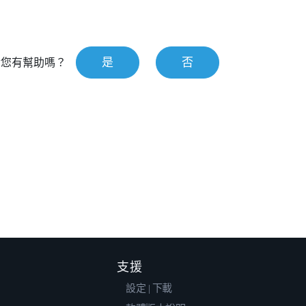
是
否
對您有幫助嗎？
支援
設定 | 下載