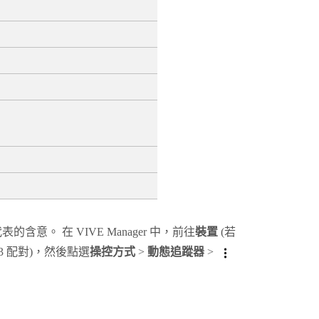
代表的含意。 在
VIVE Manager
中，前往
裝置
(若
3
配對)，然後點選
操控方式
>
動態追蹤器
>