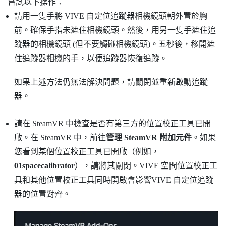
嘗試以下操作：
請用一隻手將
VIVE 自定位追蹤器
相機鏡頭朝外置於胸
前。確保手指未遮住相機鏡頭。然後，用另一隻手遮住追
蹤器的相機鏡頭 (但不要觸碰相機鏡頭)。五秒後，移開遮
住追蹤器相機的手，以便追蹤器恢復追蹤。
如果上述方法仍無法解決問題，請關閉並重新啟動追蹤
器。
請在
SteamVR
中檢查是否有第三方的位置校正工具已開
啟。在
SteamVR
中，前往
管理 SteamVR 附加元件
。如果
您看到某個位置校正工具已開啟（例如，
01spacecalibrator
），請將其關閉。
VIVE 空間位置校正工
具
和其他位置校正工具同時開啟會影響
VIVE 自定位追蹤
器
的位置對齊。