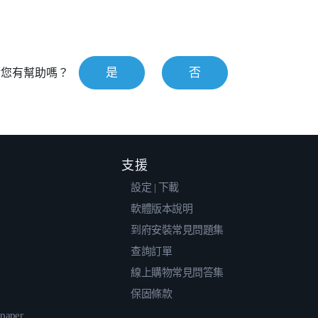
是
否
對您有幫助嗎？
支援
設定 | 下載
軟體版本說明
到府安裝常見問題集
查詢訂單
線上購物常見問答集
保固條款
epaper