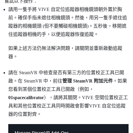
嘗試以下操作：
請用一隻手將
VIVE 自定位追蹤器
相機鏡頭朝外置於胸
前。確保手指未遮住相機鏡頭。然後，用另一隻手遮住追
蹤器的相機鏡頭 (但不要觸碰相機鏡頭)。五秒後，移開遮
住追蹤器相機的手，以便追蹤器恢復追蹤。
如果上述方法仍無法解決問題，請關閉並重新啟動追蹤
器。
請在
SteamVR
中檢查是否有第三方的位置校正工具已開
啟。在
SteamVR
中，前往
管理 SteamVR 附加元件
。如果
您看到某個位置校正工具已開啟（例如，
01spacecalibrator
），請將其關閉。
VIVE 空間位置校正工
具
和其他位置校正工具同時開啟會影響
VIVE 自定位追蹤
器
的位置對齊。