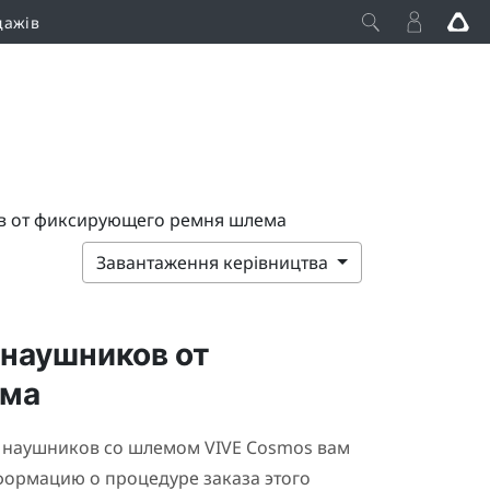
дажів
в от фиксирующего ремня шлема
Завантаження керівництва
наушников от
ема
х наушников со шлемом
VIVE Cosmos
вам
ормацию о процедуре заказа этого