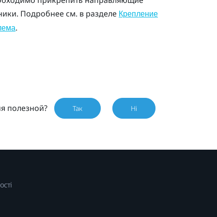
еобходимо прикрепить направляющие
ники. Подробнее см. в разделе
Крепление
.
лема
ия полезной?
Так
Ні
ості