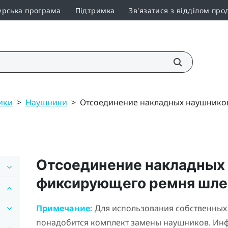
ерська програма
Підтримка
Зв'язатися з відділом про
ики
>
Наушники
>
Отсоединение накладных наушнико
Отсоединение накладных 
фиксирующего ремня шл
Примечание:
Для использования собственны
понадобится комплект замены наушников. Инф