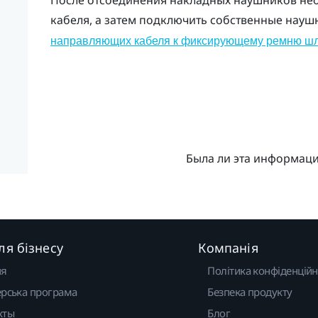
После отсоединения накладных наушников н
кабеля, а затем подключить собственные науш
направляющих кабеля к фиксирующему ремню ш
Была ли эта информац
ля бізнесу
Компанія
ня
Політика конфіденційн
рська програма
Безпека продукту
кты
Блог