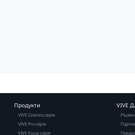
Продукти
VIVE Д
VIVE Cosmos серія
Рішен
VIVE Pro серія
Партне
VIVE Focus серія
Проду