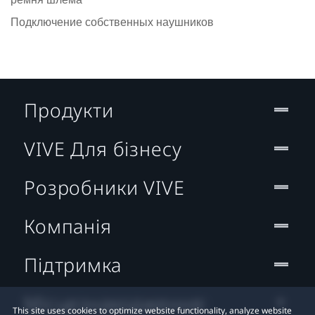
Подключение собственных наушников
Продукти
VIVE Для бізнесу
Розробники VIVE
Компанія
Підтримка
Місцезнаходження:
This site uses cookies to optimize website functionality, analyze website