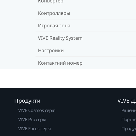
Конвертер
Контроллеры
Игровая зона
VIVE Reality System
Настройки
Контактний номер
Продукти
VIVE Д
VIVE Cosmos серія
Рішен
VIVE Pro серія
Партне
VIVE Focus серія
Проду