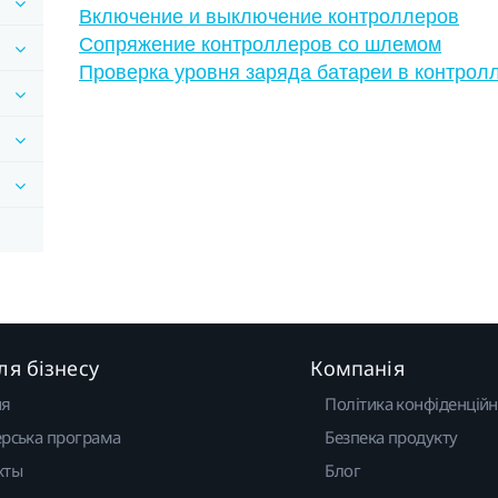
Включение и выключение контроллеров
Сопряжение контроллеров со шлемом
Проверка уровня заряда батареи в контрол
ля бізнесу
Компанія
ня
Політика конфіденційн
рська програма
Безпека продукту
кты
Блог