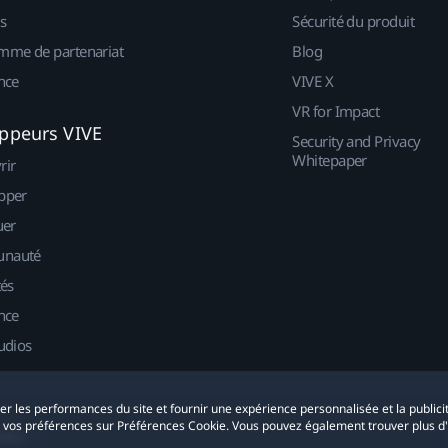
s
Sécurité du produit
mme de partenariat
Blog
nce
VIVE X
VR for Impact
ppeurs VIVE
Security and Privacy
Whitepaper
rir
pper
uer
nauté
tés
nce
udios
yser les performances du site et fournir une expérience personnalisée et la publici
r vos préférences sur Préférences Cookie. Vous pouvez également trouver plus d
okies