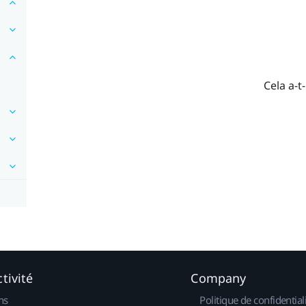
Cela a-t-
tivité
Company
ns
Politique de confidential