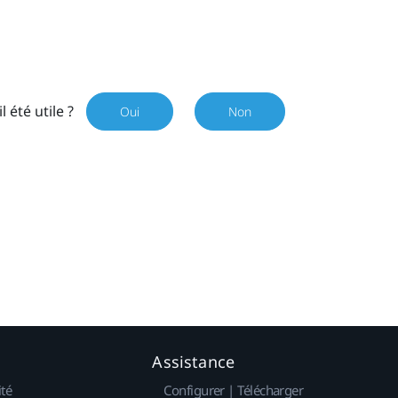
il été utile ?
Oui
Non
Assistance
ité
Configurer | Télécharger