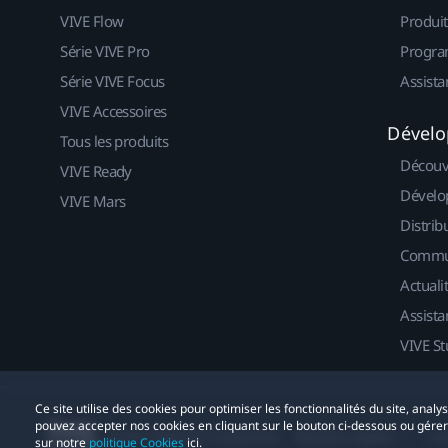
VIVE Flow
Produit
Série VIVE Pro
Progra
Série VIVE Focus
Assista
VIVE Accessoires
Dévelo
Tous les produits
Découv
VIVE Ready
Dévelo
VIVE Mars
Distrib
Commu
Actuali
Assista
VIVE St
Ce site utilise des cookies pour optimiser les fonctionnalités du site, anal
pouvez accepter nos cookies en cliquant sur le bouton ci-dessous ou gére
© 2011-2026 HTC Corporation
Mentions Légales
Co
sur notre
politique Cookies
ici.