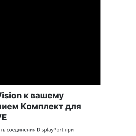
ision
к вашему
анием
Комплект для
VE
сть соединения
DisplayPort
при