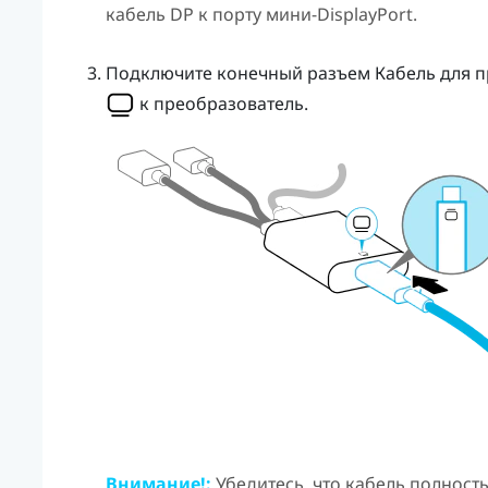
кабель DP к порту мини-
DisplayPort
.
Подключите конечный разъем
Кабель для 
к
преобразователь
.
Внимание!:
Убедитесь, что кабель полност