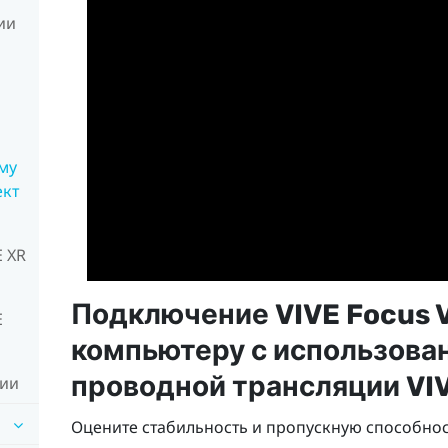
ии
му
ект
E XR
Подключение
VIVE Focus V
E
компьютеру с использов
проводной трансляции VI
ции
Оцените стабильность и пропускную способно