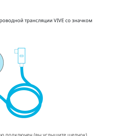
проводной трансляции VIVE
со значком
ью подключен (вы услышите щелчок).