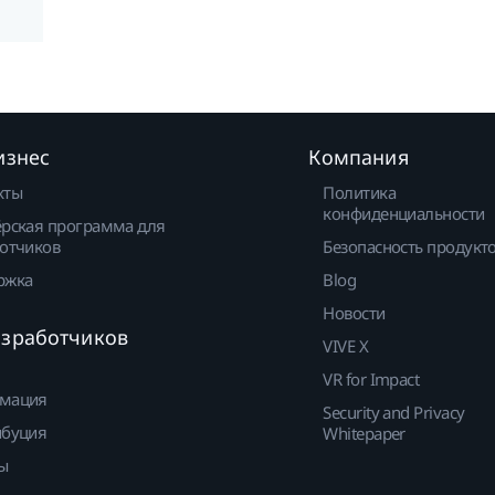
изнес
Компания
кты
Политика
конфиденциальности
рская программа для
отчиков
Безопасность продукт
ржка
Blog
Новости
азработчиков
VIVE X
VR for Impact
мация
Security and Privacy
ибуция
Whitepaper
ы