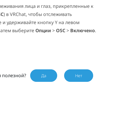
слеживания лица и глаз, прикрепленные к
SC
) в
VRChat
, чтобы отслеживать
е и удерживайте кнопку
Y
на левом
 Затем выберите
Опции
>
OSC
>
Включено
.
я полезной?
Да
Нет