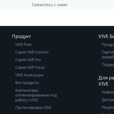
Свяжитесь с нами
Продукт
VIVE Б
VIVE Flow
Проду
Серия VIVE Cosmos
Партнё
разраб
Серия VIVE Pro
Подде
Серия VIVE Focus
VIVE Аксессуары
Для р
Все продукты
VIVE
Компьютеры,
Инфор
оптимизированные под
Дистр
работу с VIVE
Ресурс
Протестировать VIVE