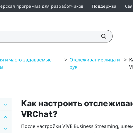
ёрская программа для разработчиков
Поддержка
Свя
я и часто задаваемые
>
Отслеживание лица и
>
К
сы
рук
V
Как настроить отслеживан
VRChat
?
После настройки
VIVE Business Streaming
, шле