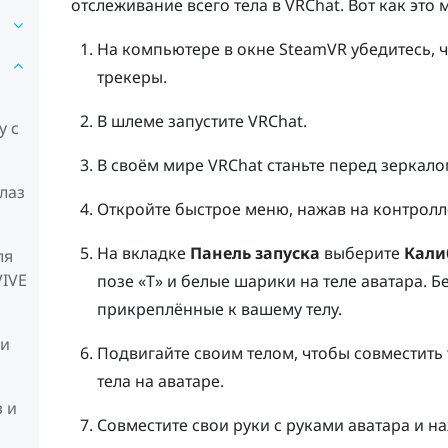
отслеживание всего тела в
VRChat
. Вот как это
На компьютере в окне
SteamVR
убедитесь, 
трекеры.
В шлеме запустите
VRChat
.
у с
В своём мире
VRChat
станьте перед зеркало
лаз
Откройте быстрое меню, нажав на контрол
На вкладке
Панель запуска
выберите
Кали
ля
VIVE
позе «Т» и белые шарики на теле аватара. 
прикреплённые к вашему телу.
 и
Подвигайте своим телом, чтобы совместить
тела на аватаре.
з и
Совместите свои руки с руками аватара и н