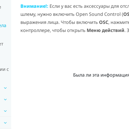
Внимание!:
Если у вас есть аксессуары для от
е
шлему, нужно включить Open Sound Control (
O
выражения лица. Чтобы включить
OSC
, нажмит
ела
контроллере, чтобы открыть
Меню действий
.
ет
ии с
Была ли эта информаци