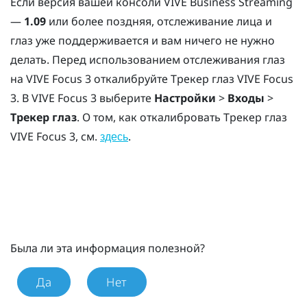
Если версия вашей консоли
VIVE Business Streaming
—
1.09
или более поздняя, отслеживание лица и
глаз уже поддерживается и вам ничего не нужно
делать. Перед использованием отслеживания глаз
на
VIVE Focus 3
откалибруйте
Трекер глаз VIVE Focus
3
. В
VIVE Focus 3
выберите
Настройки
>
Входы
>
Трекер глаз
. О том, как откалибровать
Трекер глаз
VIVE Focus 3
, см.
.
здесь
Была ли эта информация полезной?
Да
Нет