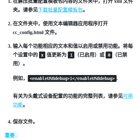
在解压批量配置模板包内容的文件夹中，打开
xml
文件
夹。请参见
下载批量配置模板包
。
在文件夹中，使用文本编辑器应用程序打开
cc_config.html
文件。
输入每个功能相应的文本和值以启用或禁用功能。将每
个设置中的
值更新为
（已启用）或
（已禁
x
1
0
用）。
例如，
.
<enableUSBdebug>1</enableUSBdebug>
有关为头戴式设备配置的功能的完整列表，请参见
可用
功能
。
保存文件。
重要：