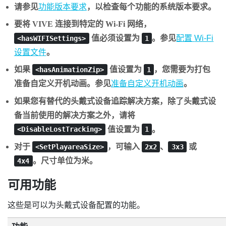
请参见
功能版本要求
，以检查每个功能的系统版本要求。
要将
VIVE
连接到特定的
Wi-Fi
网络，
值必须设置为
。参见
配置
Wi-Fi
<hasWIFISettings>
1
设置文件
。
如果
值设置为
，您需要为打包
<hasAnimationZip>
1
准备自定义开机动画。参见
准备自定义开机动画
。
如果您有替代的头戴式设备追踪解决方案，除了头戴式设
备当前使用的解决方案之外，请将
值设置为
。
<DisableLostTracking>
1
对于
，可输入
、
或
<SetPlayareaSize>
2x2
3x3
。尺寸单位为米。
4x4
可用功能
这些是可以为头戴式设备配置的功能。