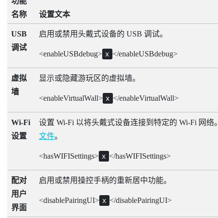
功能
名称
设置文本
USB
启用或禁用头戴式设备的 USB 调试。
调试
<enableUSBdebug>
</enableUSBdebug>
x
虚拟
显示或隐藏游玩区的虚拟墙。
墙
<enableVirtualWall>
</enableVirtualWall>
x
Wi-Fi
设置
Wi-Fi
以将头戴式设备连接到特定的
Wi-Fi
网络
设置
文件
。
<hasWIFISettings>
</hasWIFISettings>
x
配对
启用或禁用操控手柄的重新居中功能。
用户
<disablePairingUI>
</disablePairingUI>
x
界面