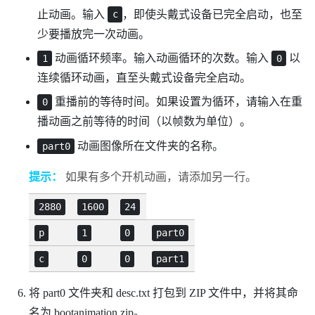
止动画。输入
，即使头戴式设备已完全启动，也至
c
少要播放完一次动画。
动画循环频率。输入动画循环的次数。输入
以
1
0
连续循环动画，直至头戴式设备完全启动。
重播前的等待时间。如果设置为循环，请输入在重
0
播动画之前等待的时间（以帧数为单位）。
动画图像所在文件夹的名称。
part0
提示：
如果有多个开机动画，请添加另一行。
2880
1600
24
p
1
0
part0
c
0
0
part1
将
part0
文件夹和
desc.txt
打包到 ZIP 文件中，并将其命
名为
bootanimation.zip
。