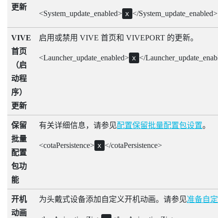
更新
<System_update_enabled>
</System_update_enabled>
x
VIVE
启用或禁用
VIVE
首页和
VIVEPORT
的更新。
首页
<Launcher_update_enabled>
</Launcher_update_enab
x
（启
动程
序）
更新
保留
有关详细信息，请参见
配置保留批量配置包设置
。
批量
<cotaPersistence>
</cotaPersistence>
x
配置
包功
能
开机
为头戴式设备添加自定义开机动画。请参见
准备自定
动画