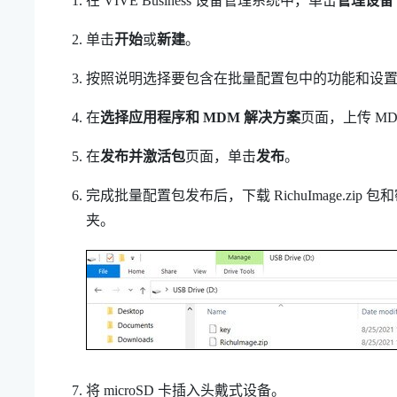
在
VIVE Business 设备管理系统
中，单击
管理设备
单击
开始
或
新建
。
按照说明选择要包含在批量配置包中的功能和设
在
选择应用程序和 MDM 解决方案
页面，上传 MD
在
发布并激活包
页面，单击
发布
。
完成批量配置包发布后，下载
RichuImage.zip
包和
夹。
将
microSD
卡插入头戴式设备。