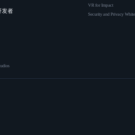
VR for Impact
 开发者
Security and Privacy Whit
udios