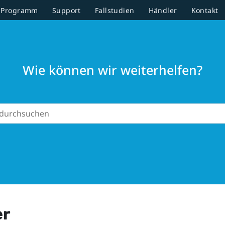
r-Programm
Support
Fallstudien
Händler
Kontakt
Wie können wir weiterhelfen?
er