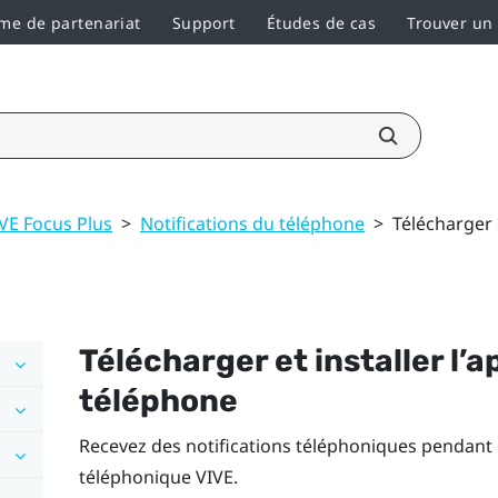
e de partenariat
Support
Études de cas
Trouver un
VE Focus Plus
>
Notifications du téléphone
>
Télécharger e
Télécharger et installer l’a
téléphone
Recevez des notifications téléphoniques pendant q
téléphonique
VIVE
.