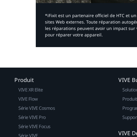
*iFixit est un partenaire officiel de HTC et
sites Web externes. Toute réparation autogér
les réparations peuvent avoir un impact sur 
pour réparer votre appareil.​
Produit
VIVE B
VIVE XR Elite
Solutio
VIVE Flow
Produit
Série VIVE Cosmos
Progra
Série VIVE Pro
Suppor
Série VIVE Focus
VIVE D
Série VIVE