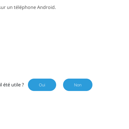
 sur un téléphone
Android
.
il été utile ?
Oui
Non