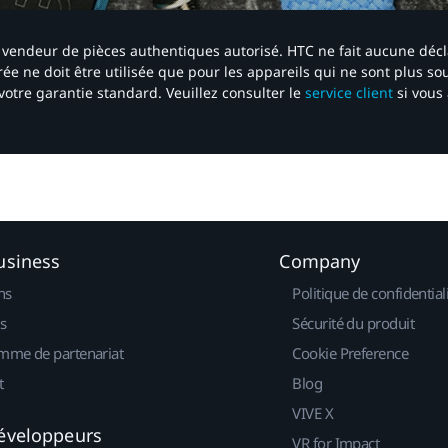
 un vendeur de pièces authentiques autorisé. HTC ne fait aucune déc
ée ne doit être utilisée que pour les appareils qui ne sont plus s
votre garantie standard. Veuillez consulter le
service client
si vous 
usiness
Company
ns
Politique de confidential
s
Sécurité du produit
mme de partenariat
Cookie Preference
t
Blog
VIVE X
éveloppeurs
VR for Impact