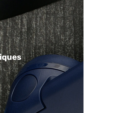
iques​