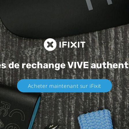
es de rechange
VIVE authent
Acheter maintenant sur iFixit​